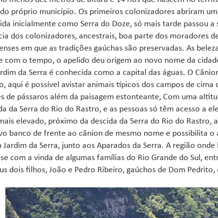
do próprio município. Os primeiros colonizadores abriram uma 
da inicialmente como Serra do Doze, só mais tarde passou a 
cia dos colonizadores, ancestrais, boa parte dos moradores d
nenses em que as tradições gaúchas são preservadas. As bele
e com o tempo, o apelido deu origem ao novo nome da cidade,
dim da Serra é conhecida como a capital das águas. O Cânio
, aqui é possível avistar animais típicos dos campos de cima 
s de pássaros além da paisagem estonteante, Com uma altitud
a da Serra do Rio do Rastro, e as pessoas só têm acesso a ele 
ais elevado, próximo da descida da Serra do Rio do Rastro, 
vo banco de frente ao cânion de mesmo nome e possibilita o 
Jardim da Serra, junto aos Aparados da Serra. A região onde
-se com a vinda de algumas famílias do Rio Grande do Sul, en
s dois filhos, João e Pedro Ribeiro, gaúchos de Dom Pedrito,