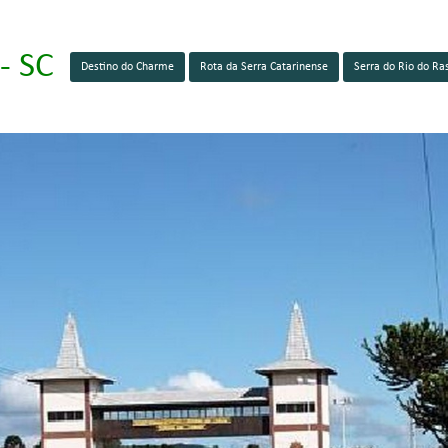
- SC
Destino do Charme
Rota da Serra Catarinense
Serra do Rio do Ra