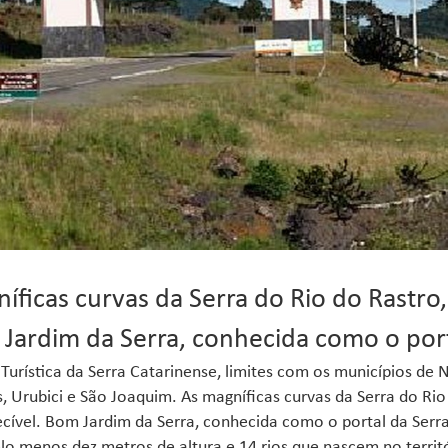
íficas curvas da Serra do Rio do Rastr
Jardim da Serra, conhecida como o port
Turística da Serra Catarinense, limites com os municípios de N
, Urubici e São Joaquim. As magníficas curvas da Serra do Ri
cível. Bom Jardim da Serra, conhecida como o portal da Serr
o menos dez metros de altura e 14 rios que nascem no territó