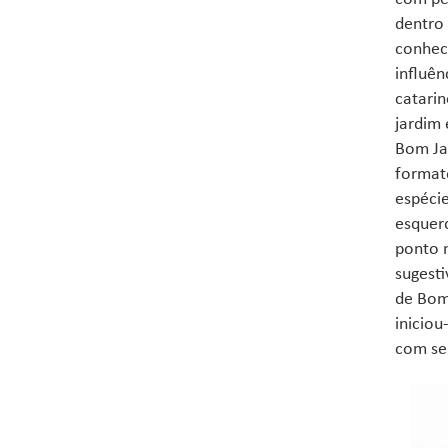
dentro 
conheci
influên
catari
jardim 
Bom Jar
formato
espécie
esquerd
ponto m
sugesti
de Bom 
iniciou
com seu