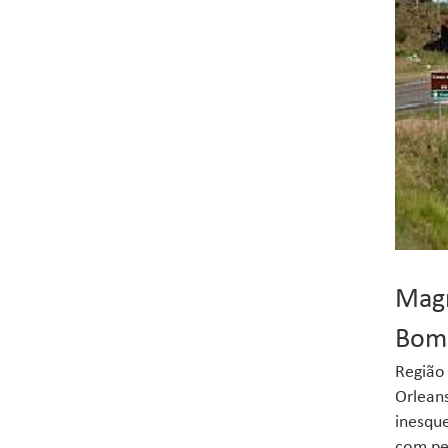
Magn
Bom 
Região 
Orleans
inesque
com pel