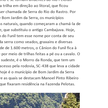
trilha em direção ao litoral, que ficou
ser chamada de Serra do Rio do Rastro. Por
e Bom Jardim da Serra, os municípios
zas naturais, quando começaram a chamá-la de
 que substituiu o antigo Cambajuva. Hoje,
n do Funil tem esse nome por conta de seu
da serra como veados, graxains e diversas
e de 1.600 metros, o Cânion do Funil fica à
por meio de trilhas feitas a pé ou a cavalo. O
a sudeste, é o Morro da Ronda, que tem um
acesso pela rodovia, SC-438 que leva a cidade
 hoje é o município de Bom Jardim da Serra
tre as quais se destacam Manoel Pinto Ribeiro
 que fixaram residência na Fazenda Pelotas.