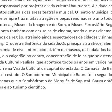
esponsável por projetar a vida cultural bauruense. A cidade 
tos culturais das áreas teatral e musical. O Teatro Municipal
e sempre traz muitas atrações e peças renomadas o ano todo
iotecas, Museu da Imagem e do Som, o Museu Ferroviário Reg
conta também com dez salas de cinema, sendo que os cinema
s da região, atraindo ainda espectadores de cidades vizinha
g. Orquestra Sinfônica da cidade.Os principais atrativos, a
omia de nível Internacional, têm os museus, os badalados bar
, e o calçadão no centro, concentração de lojas que se esten
da Cultural Paulista, que acontece todos os anos em vários m
rre na Virada Cultural da capital do estado. O Carnaval de B
r do estado. O Sambódromo Municipal de Bauru foi o segundo 
penas que o Sambódromo da Marquês de Sapucaí. Bauru obtém
s e ao turismo científico.