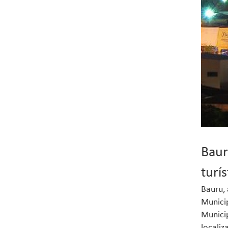
Baur
turí
Bauru, 
Municip
Municip
localiz