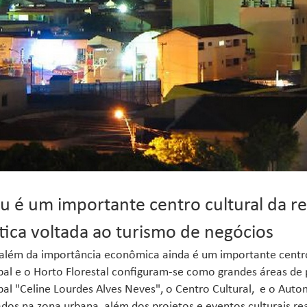
u é um importante centro cultural da r
stica voltada ao turismo de negócios
além da importância econômica ainda é um importante centro 
al e o Horto Florestal configuram-se como grandes áreas de
al "Celine Lourdes Alves Neves", o Centro Cultural, e o Auto
ados na zona urbana, além dos projetos e eventos culturais rea