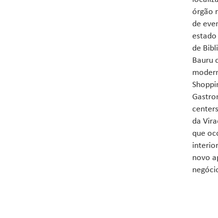
órgão r
de even
estado 
de Bibl
Bauru 
moderno
Shoppin
Gastron
centers
da Vira
que oco
interio
novo a
negócio