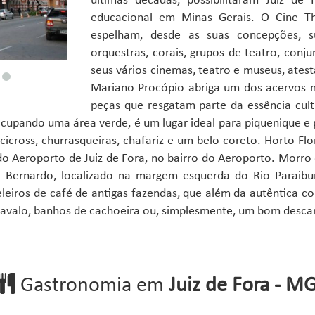
últimas décadas, possibilitaram Juiz d
educacional em Minas Gerais. O Cine T
espelham, desde as suas concepções, su
orquestras, corais, grupos de teatro, con
seus vários cinemas, teatro e museus, ates
Mariano Procópio abriga um dos acervos ma
peças que resgatam parte da essência cultur
ocupando uma área verde, é um lugar ideal para piquenique e 
cicross, churrasqueiras, chafariz e um belo coreto. Horto Fl
o do Aeroporto de Juiz de Fora, no bairro do Aeroporto. Mo
o Bernardo, localizado na margem esquerda do Rio Paraibu
leiros de café de antigas fazendas, que além da autêntica c
 cavalo, banhos de cachoeira ou, simplesmente, um bom desca
Gastronomia em
Juiz de Fora - M