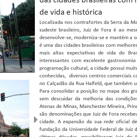
das cidades brasileiras com
de vida e histórica
Localizada nos contrafortes da Serra da M
sudeste brasileiro, Juiz de Fora é ao me
desenvolve-se, moderniza-se e mantém a seg
é uma das cidades brasileiras com melhores
mais altas expectativas de vida do Bra
interessantes com excelente gastronomia 
programação cultural, a cidade possui mui
conhecidas, diversos centros comerciais c
no Calçadão da Rua Halfeld, que também um
Para consolidar a posição no mapa dos gra
sem descuidar da melhoria das condições
Atenas de Minas, Manchester Mineira, Princ
são denominações que Juiz de Fora recebe
cidade. A expansão da sua rede oficial de
fundação da Universidade Federal de Juiz d