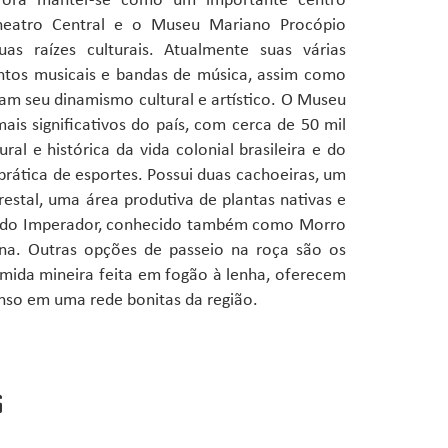
e Fora manter-se como um importante centro
heatro Central e o Museu Mariano Procópio
as raízes culturais. Atualmente suas várias
juntos musicais e bandas de música, assim como
tam seu dinamismo cultural e artístico. O Museu
is significativos do país, com cerca de 50 mil
al e histórica da vida colonial brasileira e do
prática de esportes. Possui duas cachoeiras, um
orestal, uma área produtiva de plantas nativas e
rro do Imperador, conhecido também como Morro
na. Outras opções de passeio na roça são os
omida mineira feita em fogão à lenha, oferecem
nso em uma rede bonitas da região.
G