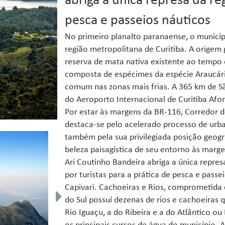
abriga a única represa da re
pesca e passeios náuticos
No primeiro planalto paranaense, o municíp
região metropolitana de Curitiba. A origem
reserva de mata nativa existente ao tempo
composta de espécimes da espécie Araucária
comum nas zonas mais frias. A 365 km de S
do Aeroporto Internacional de Curitiba Af
Por estar às margens da BR-116, Corredor d
destaca-se pelo acelerado processo de urb
também pela sua privilegiada posição geogr
beleza paisagística de seu entorno às marg
Ari Coutinho Bandeira abriga a única repres
por turistas para a prática de pesca e passe
Capivari. Cachoeiras e Rios, comprometid
do Sul possuí dezenas de rios e cachoeiras 
Rio Iguaçu, a do Ribeira e a do Atlântico ou 