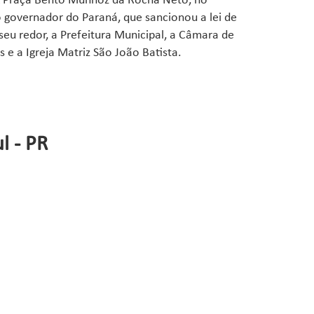
 A Praça Bento Munhoz da Rocha Neto, no
 governador do Paraná, que sancionou a lei de
eu redor, a Prefeitura Municipal, a Câmara de
 e a Igreja Matriz São João Batista.
l - PR