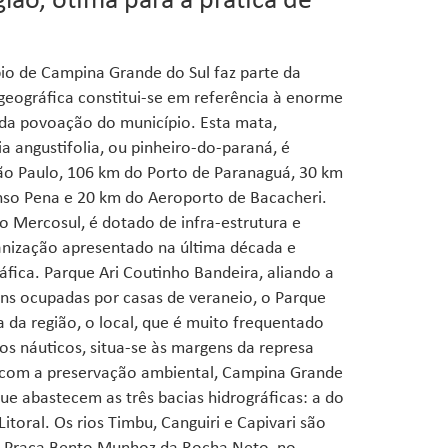
gião, ótima para a prática de
io de Campina Grande do Sul faz parte da
 geográfica constitui-se em referência à enorme
 da povoação do município. Esta mata,
 angustifolia, ou pinheiro-do-paraná, é
ão Paulo, 106 km do Porto de Paranaguá, 30 km
onso Pena e 20 km do Aeroporto de Bacacheri.
o Mercosul, é dotado de infra-estrutura e
anização apresentado na última década e
áfica. Parque Ari Coutinho Bandeira, aliando a
ens ocupadas por casas de veraneio, o Parque
a da região, o local, que é muito frequentado
ios náuticos, situa-se às margens da represa
a com a preservação ambiental, Campina Grande
que abastecem as três bacias hidrográficas: a do
Litoral. Os rios Timbu, Canguiri e Capivari são