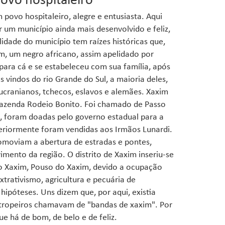
ovo hospitaleiro
 povo hospitaleiro, alegre e entusiasta. Aqui
um município ainda mais desenvolvido e feliz,
lidade do município tem raízes históricas que,
, um negro africano, assim apelidado por
para cá e se estabeleceu com sua família, após
s vindos do rio Grande do Sul, a maioria deles,
, ucranianos, tchecos, eslavos e alemães. Xaxim
 Fazenda Rodeio Bonito. Foi chamado de Passo
, foram doadas pelo governo estadual para a
teriormente foram vendidas aos Irmãos Lunardi.
omoviam a abertura de estradas e pontes,
imento da região. O distrito de Xaxim inseriu-se
o Xaxim, Pouso do Xaxim, devido a ocupação
xtrativismo, agricultura e pecuária de
ipóteses. Uns dizem que, por aqui, existia
 tropeiros chamavam de "bandas de xaxim". Por
e há de bom, de belo e de feliz.