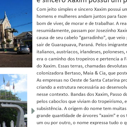
e sincero Xaxim possui um p
Com jeito simples e sincero Xaxim possui um
homens e mulheres andam juntos para fazer 
bom de viver, de morar e de trabalhar. A rea
resumidamente, passam por Josezinho Xaxim
causa de seu cabelo "garradinho", que veio 
sair de Guarapuava, Paraná. Pelos imigrante
italianos, austríacos, irlandeses, poloneses
era o caminho dos tropeiros e pertencia a
do Xaxim. Essas terras, chamadas devolutas
colonizadora Bertaso, Maia & Cia, que pos
As empresas no Oeste de Santa Catarina pr
criando a estrutura necessária ao desenvolv
nesse contexto. Bandas dos Xaxim, Passo d
pelos caboclos que viviam do tropeirismo, e
subsistência. A origem do nome tem muitas h
grande quantidade de árvores "xaxim" e os
um ou por outro, o nome expressa tudo o qu