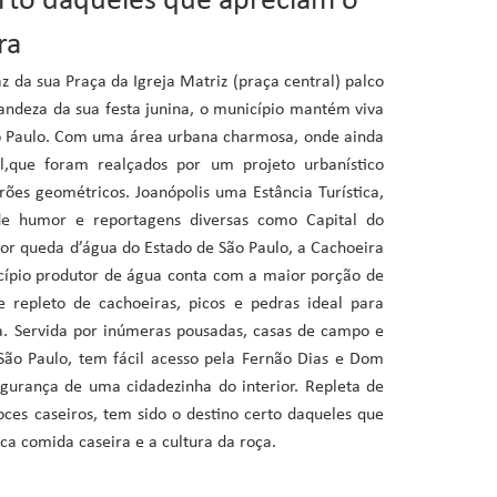
erto daqueles que apreciam o
ra
az da sua Praça da Igreja Matriz (praça central) palco
randeza da sua festa junina, o município mantém viva
São Paulo. Com uma área urbana charmosa, onde ainda
l,que foram realçados por um projeto urbanístico
ões geométricos. Joanópolis uma Estância Turística,
de humor e reportagens diversas como Capital do
ior queda d’água do Estado de São Paulo, a Cachoeira
cípio produtor de água conta com a maior porção de
 repleto de cachoeiras, picos e pedras ideal para
a. Servida por inúmeras pousadas, casas de campo e
 São Paulo, tem fácil acesso pela Fernão Dias e Dom
egurança de uma cidadezinha do interior. Repleta de
ces caseiros, tem sido o destino certo daqueles que
ca comida caseira e a cultura da roça.