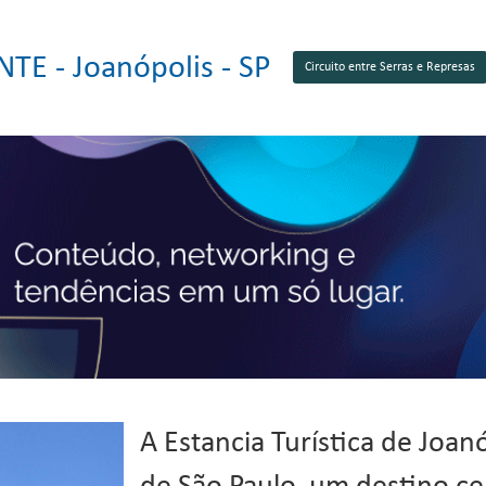
NTE -
Joanópolis - SP
Circuito entre Serras e Represas
A Estancia Turística de Joan