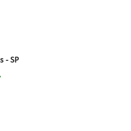
s - SP
P