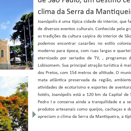
de São Paulo, um destino c
clima da Serra da Mantiquei
Joanópolis é uma típica cidade do interior, que f
de diversos eventos culturais. Conhecida pela g
as tradições da cultura caipira do interior de 
podemos encontrar casarões no estilo colonia
moderno para época, com ruas largas e quarteir
eternizado por seriados de TV, , programas 
Lobisomem. Sua principal atração turística é ma
dos Pretos, com 154 metros de altitude. O muni
mata atlântica preservada da região, ambiente
atividades de ecoturismo e esportes de aventur
hotéis, Joanópolis está a 120 km da Capital de
Pedro I e conserva ainda a tranquilidade e a s
produtos artesanais como queijos, cachaças e do
apreciam o clima da Serra da Mantiqueira, a típi