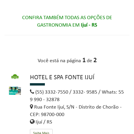
CONFIRA TAMBÉM TODAS AS OPÇÕES DE
GASTRONOMIA EM
Ijuí - RS
1
2
Você está na página
de
HOTEL E SPA FONTE IJUÍ
(55) 3332-7550 / 3332- 9585 / Whats: 55
9 990 - 32878
Rua Fonte Ijuí, S/N - Distrito de Chorão -
CEP: 98700-000
Ijuí / RS
Saiba Mais