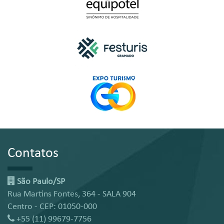
Contatos
São Paulo/SP
Rua Martins Fontes, 364 - SALA 904
Centro - CEP: 01050-000
+55 (11) 99679-7756