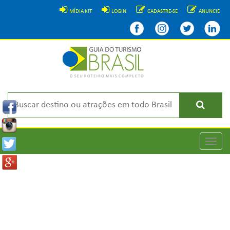
MÍDIA KIT
LOGIN
CADASTRE-SE
ANUNCIE
Toggle
naviga