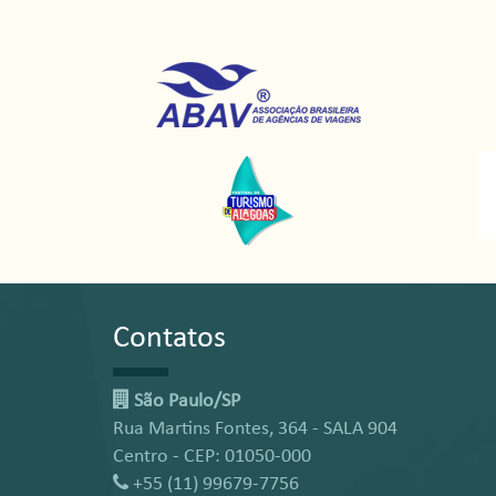
Contatos
São Paulo/SP
Rua Martins Fontes, 364 - SALA 904
Centro - CEP: 01050-000
+55 (11) 99679-7756