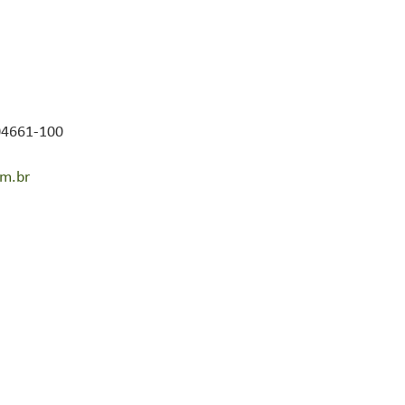
 04661-100
om.br