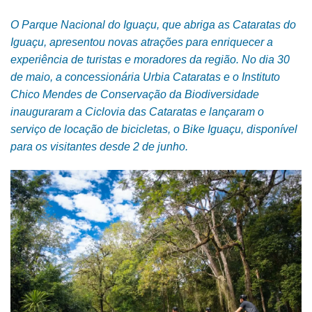
O Parque Nacional do Iguaçu, que abriga as Cataratas do
Iguaçu, apresentou novas atrações para enriquecer a
experiência de turistas e moradores da região. No dia 30
de maio, a concessionária Urbia Cataratas e o Instituto
Chico Mendes de Conservação da Biodiversidade
inauguraram a Ciclovia das Cataratas e lançaram o
serviço de locação de bicicletas, o Bike Iguaçu, disponível
para os visitantes desde 2 de junho.