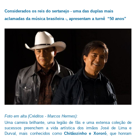
Considerados os reis do sertanejo - uma das duplas mais
aclamadas da música brasileira -, apresentam a turnê “50 anos”
Foto em alta (Créditos - Marcos Hermes):
Uma carreira brilhante, uma legião de fãs e uma extensa coleção de
sucessos preenchem a vida artística dos irmãos José de Lima e
Durval, mais conhecidos como
Chitãozinho e Xororó
, que honram