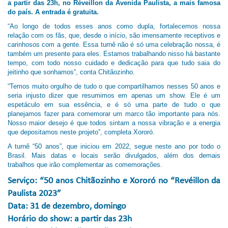
a partir das 23h, no Réveillon da Avenida Paulista, a mais famosa
do país. A entrada é gratuita.
“Ao longo de todos esses anos como dupla, fortalecemos nossa
relação com os fãs, que, desde o início, são imensamente receptivos e
carinhosos com a gente. Essa turnê não é só uma celebração nossa, é
também um presente para eles. Estamos trabalhando nisso há bastante
tempo, com todo nosso cuidado e dedicação para que tudo saia do
jeitinho que sonhamos”, conta Chitãozinho.
“Temos muito orgulho de tudo o que compartilhamos nesses 50 anos e
seria injusto dizer que resumimos em apenas um show. Ele é um
espetáculo em sua essência, e é só uma parte de tudo o que
planejamos fazer para comemorar um marco tão importante para nós.
Nosso maior desejo é que todos sintam a nossa vibração e a energia
que depositamos neste projeto”, completa Xororó.
A turnê “50 anos”, que iniciou em 2022, segue neste ano por todo o
Brasil. Mais datas e locais serão divulgados, além dos demais
trabalhos que irão complementar as comemorações.
Serviço: “50 anos Chitãozinho e Xororó no “Revéillon da
Paulista 2023”
Data:
31 de dezembro, domingo
Horário do show:
a partir das 23h