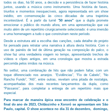
todos os dias, há 50 anos, a decisão e a persistência de fazer história
juntos, usando a música como instrumento. Uma história de fases,
triunfos e momentos inesquecíveis, agora representada em um show
inédito, em comemoração às cinco décadas de uma trajetória
incontestável. É a partir da turnê “
50 anos”
que a dupla promete
emocionar o público do mundo afora, em uma apresentação que vai
muito além de um repertório cirurgicamente selecionado: é uma imersão
e uma homenagem a tudo o que construíram neste período.
Desde a estrutura até a escolha das canções, cada detalhe do projeto
foi pensado para retratar uma narrativa à altura desta história. Com o
uso de painéis de led de última geração na composição do palco, o
show faz uma verdadeira viagem no tempo, apresentando trechos de
vídeos e clipes antigos, em uma cronologia que mostra a estrada
percorrida pelos irmãos na música.
No setlist, uma combinação de hits que não podem faltar, com um
toque diferenciado nos arranjos. “Evidências”, “Fio de Cabelo”, “No
Rancho Fundo”, “Alô”, entre outras, revelam uma pitada de nostalgia,
acompanhadas dos mais recentes lançamentos da dupla, como
“Pássaros”, para completar a entrega de um repertório mais que
especial.
Para marcar de maneira épica esse encontro de celebração e o
final do ano de 2023, Chitãozinho e Xororó se apresentam em São
Paulo, capital. O show acontece no dia 31 de dezembro, domingo,