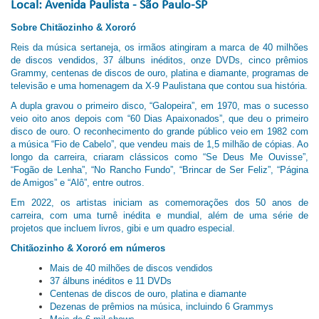
Local
: Avenida Paulista - São Paulo-SP
Sobre
Chitãozinho & Xororó
Reis da música sertaneja, os irmãos atingiram a marca de 40 milhões
de discos vendidos, 37 álbuns inéditos, onze DVDs, cinco prêmios
Grammy, centenas de discos de ouro, platina e diamante, programas de
televisão e uma homenagem da X-9 Paulistana que contou sua história.
A dupla gravou o primeiro disco, “Galopeira”, em 1970, mas o sucesso
veio oito anos depois com “60 Dias Apaixonados”, que deu o primeiro
disco de ouro. O reconhecimento do grande público veio em 1982 com
a música “Fio de Cabelo”, que vendeu mais de 1,5 milhão de cópias. Ao
longo da carreira, criaram clássicos como “Se Deus Me Ouvisse”,
“Fogão de Lenha”, “No Rancho Fundo”, “Brincar de Ser Feliz”, “Página
de Amigos” e “Alô”, entre outros.
Em 2022, os artistas iniciam as comemorações dos 50 anos de
carreira, com uma turnê inédita e mundial, além de uma série de
projetos que incluem livros, gibi e um quadro especial.
Chitãozinho & Xororó em números
Mais de 40 milhões de discos vendidos
37 álbuns inéditos e 11 DVDs
Centenas de discos de ouro, platina e diamante
Dezenas de prêmios na música, incluindo 6 Grammys