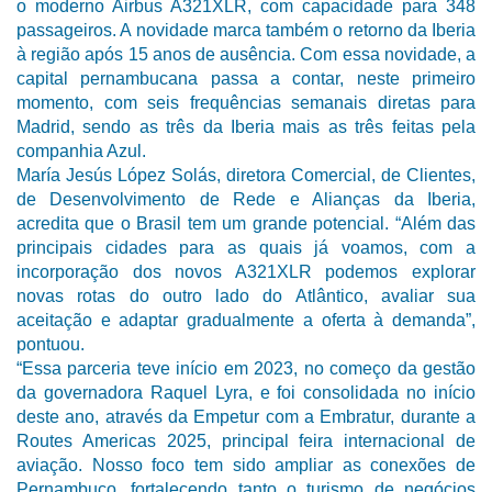
o moderno Airbus A321XLR, com capacidade para 348
passageiros. A novidade marca também o retorno da Iberia
à região após 15 anos de ausência. Com essa novidade, a
capital pernambucana passa a contar, neste primeiro
momento, com seis frequências semanais diretas para
Madrid, sendo as três da Iberia mais as três feitas pela
companhia Azul.
María Jesús López Solás, diretora Comercial, de Clientes,
de Desenvolvimento de Rede e Alianças da Iberia,
acredita que o Brasil tem um grande potencial. “Além das
principais cidades para as quais já voamos, com a
incorporação dos novos A321XLR podemos explorar
novas rotas do outro lado do Atlântico, avaliar sua
aceitação e adaptar gradualmente a oferta à demanda”,
pontuou.
“Essa parceria teve início em 2023, no começo da gestão
da governadora Raquel Lyra, e foi consolidada no início
deste ano, através da Empetur com a Embratur, durante a
Routes Americas 2025, principal feira internacional de
aviação. Nosso foco tem sido ampliar as conexões de
Pernambuco, fortalecendo tanto o turismo de negócios