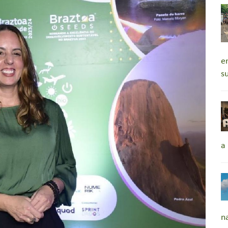
e
s
a
n