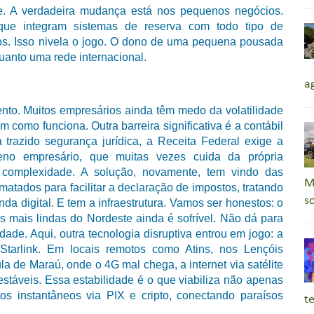
e. A verdadeira mudança está nos pequenos negócios.
s que integram sistemas de reserva com todo tipo de
os. Isso nivela o jogo. O dono de uma pequena pousada
anto uma rede internacional.
a
ento. Muitos empresários ainda têm medo da volatilidade
em como funciona.
Outra barreira significativa é a contábil
trazido segurança jurídica, a Receita Federal exige a
no empresário, que muitas vezes cuida da própria
 complexidade. A solução, novamente, tem vindo das
M
ormatados para facilitar a declaração de impostos, tratando
s
da digital.
E tem a infraestrutura. Vamos ser honestos: o
as mais lindas do Nordeste ainda é sofrível. Não dá para
idade.
Aqui, outra tecnologia disruptiva entrou em jogo: a
a Starlink. Em locais remotos como Atins, nos Lençóis
 de Maraú, onde o 4G mal chega, a internet via satélite
táveis. Essa estabilidade é o que viabiliza não apenas
s instantâneos via PIX e cripto, conectando paraísos
t