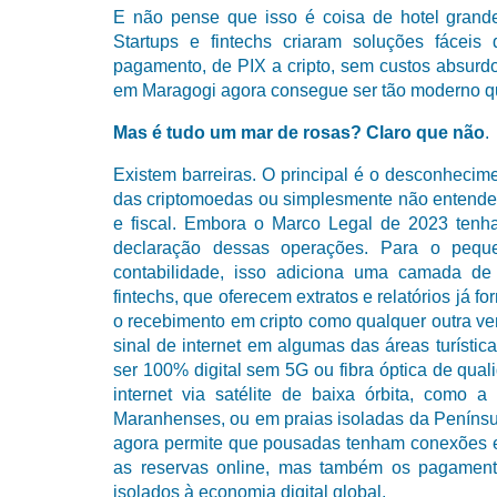
E não pense que isso é coisa de hotel grand
Startups e fintechs criaram soluções fácei
pagamento, de PIX a cripto, sem custos absurd
em Maragogi agora consegue ser tão moderno qu
Mas é tudo um mar de rosas? Claro que não
.
Existem barreiras. O principal é o desconhecim
das criptomoedas ou simplesmente não entend
e fiscal. Embora o Marco Legal de 2023 tenha 
declaração dessas operações. Para o peque
contabilidade, isso adiciona uma camada de
fintechs, que oferecem extratos e relatórios já f
o recebimento em cripto como qualquer outra ven
sinal de internet em algumas das áreas turístic
ser 100% digital sem 5G ou fibra óptica de qual
internet via satélite de baixa órbita, como 
Maranhenses, ou em praias isoladas da Península
agora permite que pousadas tenham conexões es
as reservas online, mas também os pagamento
isolados à economia digital global.