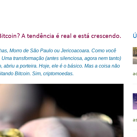
tcoin? A tendência é real e está crescendo.
Ú
nhas, Morro de São Paulo ou Jericoacoara. Como você
 Uma transformação (antes silenciosa, agora nem tanto)
, abriu a porteira. Hoje, ele é o básico. Mas a coisa não
itando Bitcoin. Sim, criptomoedas.
a
a