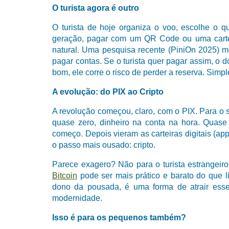
O turista agora é outro
O turista de hoje organiza o voo, escolhe o q
geração, pagar com um QR Code ou uma cartei
natural. Uma pesquisa recente (PiniOn 2025) mo
pagar contas. Se o turista quer pagar assim, o
bom, ele corre o risco de perder a reserva. Simp
A evolução: do PIX ao Cripto
A revolução começou, claro, com o PIX. Para o se
quase zero, dinheiro na conta na hora. Quase
começo. Depois vieram as carteiras digitais (ap
o passo mais ousado: cripto.
Parece exagero? Não para o turista estrangei
Bitcoin
pode ser mais prático e barato do que l
dono da pousada, é uma forma de atrair ess
modernidade.
Isso é para os pequenos também?