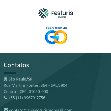
Contatos
São Paulo/SP
Rua Martins Fontes, 364 - SALA 904
Centro - CEP: 01050-000
+55 (11) 99679-7756
contato@guiadoturismobrasil.com