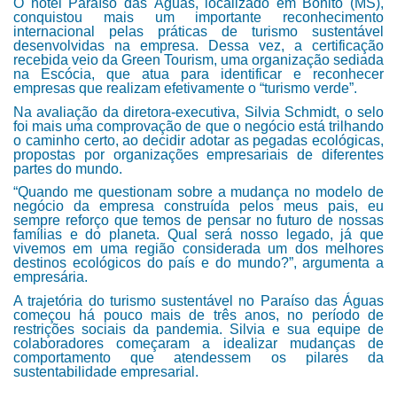
O hotel Paraíso das Águas, localizado em Bonito (MS),
conquistou mais um importante reconhecimento
internacional pelas práticas de turismo sustentável
desenvolvidas na empresa. Dessa vez, a certificação
recebida veio da Green Tourism, uma organização sediada
na Escócia, que atua para identificar e reconhecer
empresas que realizam efetivamente o “turismo verde”.
Na avaliação da diretora-executiva, Silvia Schmidt, o selo
foi mais uma comprovação de que o negócio está trilhando
o caminho certo, ao decidir adotar as pegadas ecológicas,
propostas por organizações empresariais de diferentes
partes do mundo.
“Quando me questionam sobre a mudança no modelo de
negócio da empresa construída pelos meus pais, eu
sempre reforço que temos de pensar no futuro de nossas
famílias e do planeta. Qual será nosso legado, já que
vivemos em uma região considerada um dos melhores
destinos ecológicos do país e do mundo?”, argumenta a
empresária.
A trajetória do turismo sustentável no Paraíso das Águas
começou há pouco mais de três anos, no período de
restrições sociais da pandemia. Silvia e sua equipe de
colaboradores começaram a idealizar mudanças de
comportamento que atendessem os pilares da
sustentabilidade empresarial.