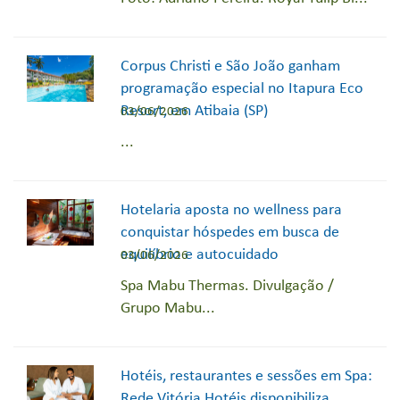
Corpus Christi e São João ganham
programação especial no Itapura Eco
Resort, em Atibaia (SP)
03/06/2026
...
Hotelaria aposta no wellness para
conquistar hóspedes em busca de
equilíbrio e autocuidado
03/06/2026
Spa Mabu Thermas. Divulgação /
Grupo Mabu...
Hotéis, restaurantes e sessões em Spa:
Rede Vitória Hotéis disponibiliza