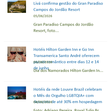
Livá confirma gestão do Gran Paradiso
Campos do Jordão Resort
05/06/2026
Gran Paradiso Campos do Jordão
Resort, foto...
Hotéis Hilton Garden Inn e Go Inn
Transamerica Santo André oferecem
pacote romântico entre dias 12 e 14
05/06/2026
de junho
Dia dos Namorados Hilton Garden In...
Hotéis da rede Louvre Brazil celebram
o Mês do Orgulho LGBTQIA+ com
desconto de até 30% em hospedagem
04/06/2026
Foto: Adriano Pereira. Royal Tulip Br...