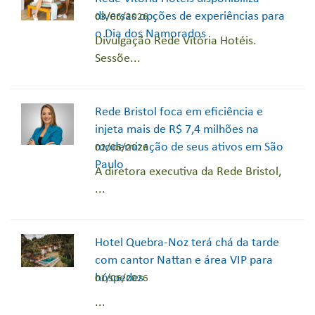
diversas opções de experiências para
03/06/2026
o Dia dos Namorados
Divulgação Rede Vitória Hotéis.
Sessõe...
Rede Bristol foca em eficiência e
injeta mais de R$ 7,4 milhões na
modernização de seus ativos em São
02/06/2026
Paulo
A diretora executiva da Rede Bristol,
...
Hotel Quebra-Noz terá chá da tarde
com cantor Nattan e área VIP para
hóspedes
01/06/2026
...