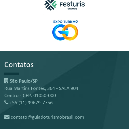
Contatos
São Paulo/SP
Rua Martins Fontes, 364 - SALA 904
Centro - CEP: 01050-000
+55 (11) 99679-7756
contato@guiadoturismobrasil.com