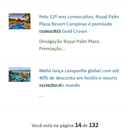
Pelo 12º ano consecutivo, Royal Palm
Plaza Resort Campinas é premiado
com o RCI Gold Crown
01/06/2026
Divulgação Royal Palm Plaza.
Premiação...
Meliá lança campanha global com até
40% de desconto em hotéis e resorts
ao redor do mundo
01/06/2026
...
14
132
Você está na página
de