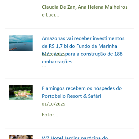
Claudia De Zan, Ana Helena Malheiros
e Luci...
Amazonas vai receber investimentos
de R$ 1,7 bi do Fundo da Marinha
Mercante para a construção de 188
01/10/2025
embarcações
...
Flamingos recebem os hóspedes do
Portobello Resort & Safári
01/10/2025
Foto:...
WZ Hotel Jardins participa do