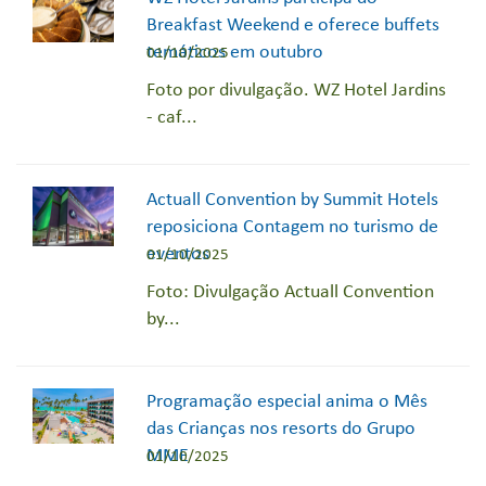
Breakfast Weekend e oferece buffets
temáticos em outubro
01/10/2025
Foto por divulgação. WZ Hotel Jardins
- caf...
Actuall Convention by Summit Hotels
reposiciona Contagem no turismo de
eventos
01/10/2025
Foto: Divulgação Actuall Convention
by...
Programação especial anima o Mês
das Crianças nos resorts do Grupo
MME
01/10/2025