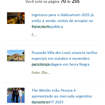
70
255
Você está na página
de
Ingressos para o Hallowtrain 2025 já
estão à venda: noites de arrepiar no
Trem da República
03/10/2025
F...
Pousada Villa dos Leais anuncia tarifas
especiais em outubro e novembro
para hospedagem em Serra Negra
03/10/2025
Foto: Div...
The Westin João Pessoa é
apresentado ao mercado argentino
durante a FIT 2025
02/10/2025