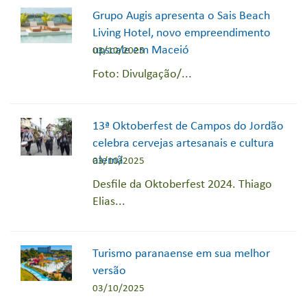
Grupo Augis apresenta o Sais Beach
Living Hotel, novo empreendimento
upscale em Maceió
03/10/2025
Foto: Divulgação/...
13ª Oktoberfest de Campos do Jordão
celebra cervejas artesanais e cultura
alemã
03/10/2025
Desfile da Oktoberfest 2024. Thiago
Elias...
Turismo paranaense em sua melhor
versão
03/10/2025