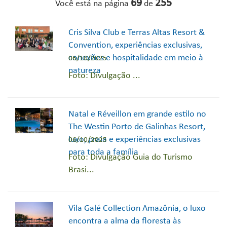
69
255
Você está na página
de
Cris Silva Club e Terras Altas Resort &
Convention, experiências exclusivas,
conexões e hospitalidade em meio à
06/10/2025
natureza
Foto: Divulgação ...
Natal e Réveillon em grande estilo no
The Westin Porto de Galinhas Resort,
luxo, praia e experiências exclusivas
06/10/2025
para toda a família
Foto: Divulgação Guia do Turismo
Brasi...
Vila Galé Collection Amazônia, o luxo
encontra a alma da floresta às