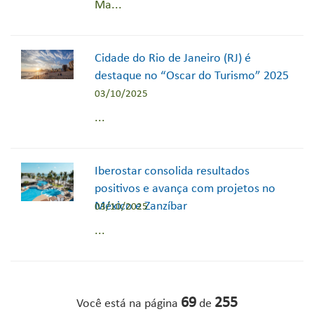
Ma...
Cidade do Rio de Janeiro (RJ) é
destaque no “Oscar do Turismo” 2025
03/10/2025
...
Iberostar consolida resultados
positivos e avança com projetos no
México e Zanzíbar
03/10/2025
...
69
255
Você está na página
de