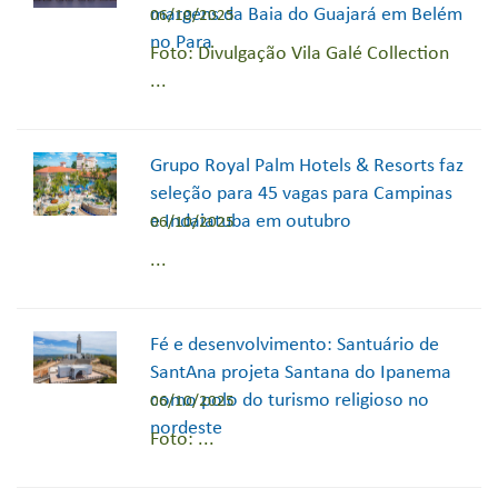
margens da Baia do Guajará em Belém
06/10/2025
no Para
Foto: Divulgação Vila Galé Collection
...
Grupo Royal Palm Hotels & Resorts faz
seleção para 45 vagas para Campinas
e Indaiatuba em outubro
06/10/2025
...
Fé e desenvolvimento: Santuário de
SantAna projeta Santana do Ipanema
como polo do turismo religioso no
06/10/2025
nordeste
Foto: ...