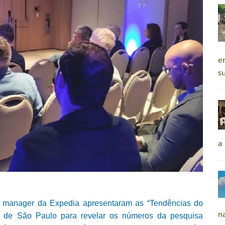
e
s
a
rea manager da Expedia apresentaram as “Tendências do
n
te de São Paulo para revelar os números da pesquisa