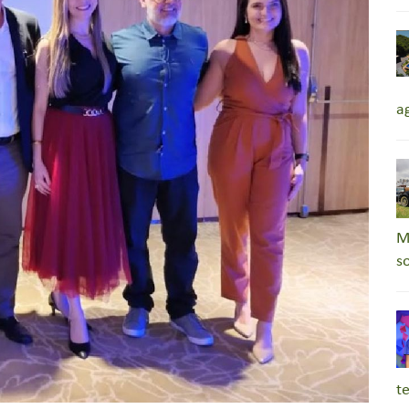
a
M
s
t