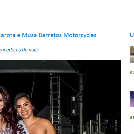
Garota e Musa Barretos Motorcycles
Ú
vencedoras da noite
a
a