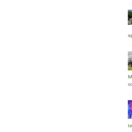
a
M
s
t