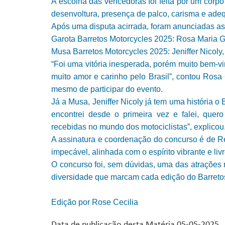
A escolha das vencedoras foi feita por um corp
desenvoltura, presença de palco, carisma e adeq
Após uma disputa acirrada, foram anunciadas as
Garota Barretos Motorcycles 2025: Rosa Maria G
Musa Barretos Motorcycles 2025: Jeniffer Nicoly
“Foi uma vitória inesperada, porém muito bem-vi
muito amor e carinho pelo Brasil”, contou Rosa
mesmo de participar do evento.
Já a Musa, Jeniffer Nicoly já tem uma história 
encontrei desde o primeira vez e falei, que
recebidas no mundo dos motociclistas”, explicou
A assinatura e coordenação do concurso é de R
impecável, alinhada com o espírito vibrante e liv
O concurso foi, sem dúvidas, uma das atrações 
diversidade que marcam cada edição do Barreto
Edição por Rose Cecilia
Data de publicação desta Matéria 05-05-2025