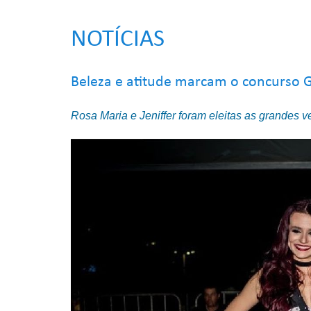
NOTÍCIAS
Beleza e atitude marcam o concurso 
Rosa Maria e Jeniffer foram eleitas as grandes 