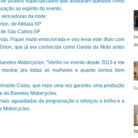
o de jurados especializados que avaliaram quesitos como
uação ao espírito do evento.
 vencedoras da noite:
rion, de Atibaia-SP
, de São Carlos-SP
t
nda. Fiquei muito emocionada e vou levar este título com
d
 Grion, que já era conhecida como Garota da Moto antes
o Barretos Motorcycles. “Venho no evento desde 2013 e me
ro mostrar pra todas as mulheres e quanto somos bem
.
einaldo Costa, que mais uma vez garantiu uma produção
C
re do Barretos Motorcycles.
mais aguardadas da programação e reforçou o brilho e a
s Motorcycles.
M