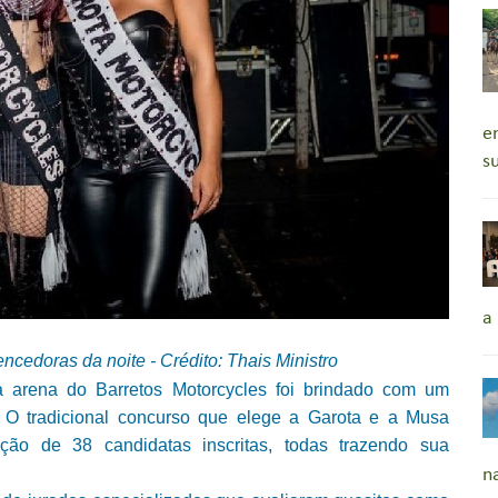
e
s
a
encedoras da noite - Crédito: Thais Ministro
a arena do Barretos Motorcycles foi brindado com um
. O tradicional concurso que elege a Garota e a Musa
ação de 38 candidatas inscritas, todas trazendo sua
n