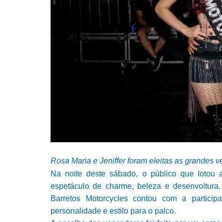
Rosa Maria e Jeniffer foram eleitas as grandes v
Na noite deste sábado, o público que lotou 
espetáculo de charme, beleza e desenvoltura
Barretos Motorcycles contou com a particip
personalidade e estilo para o palco.