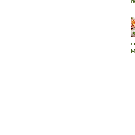
r
m
M