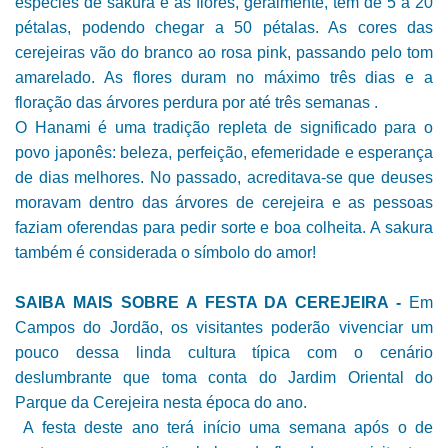
espécies de sakura e as flores, geralmente, têm de 5 a 20
pétalas, podendo chegar a 50 pétalas. As cores das
cerejeiras vão do branco ao rosa pink, passando pelo tom
amarelado. As flores duram no
máximo três dias e a
floração das árvores perdura por até três semanas .
O
Hanami é u
ma tradição repleta
de significado para o
povo japonês: beleza, perfeição, efemeridade e esperança
de dias melhores. No passado, acreditava-se que deuses
moravam dentro das árvores de cerejeira e as pessoas
faziam oferendas para pedir sorte e boa colheita. A sakura
também é considerada o símbolo do amor!
SAIBA MAIS SOBRE A FESTA DA CEREJEIRA -
Em
Campos do Jordão, os visitantes poderão vivenciar um
pouco dessa linda cultura típica com o cenário
deslumbrante que toma conta do Jardim Oriental do
Parque da Cerejeira nesta época do ano.
A festa deste ano terá início uma semana após o de