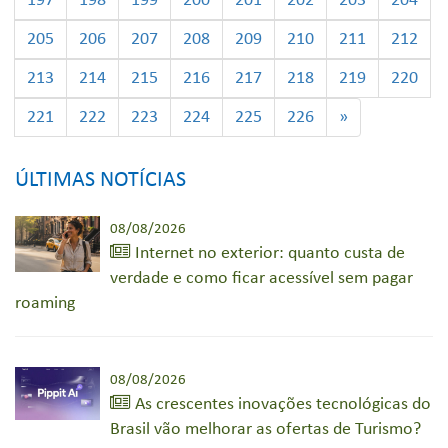
197
198
199
200
201
202
203
204
205
206
207
208
209
210
211
212
213
214
215
216
217
218
219
220
221
222
223
224
225
226
»
ÚLTIMAS NOTÍCIAS
08/08/2026
Internet no exterior: quanto custa de
verdade e como ficar acessível sem pagar
roaming
08/08/2026
As crescentes inovações tecnológicas do
Brasil vão melhorar as ofertas de Turismo?