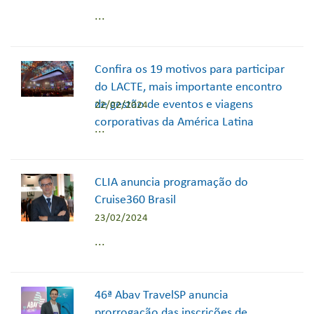
...
Confira os 19 motivos para participar
do LACTE, mais importante encontro
de gestão de eventos e viagens
22/02/2024
corporativas da América Latina
...
CLIA anuncia programação do
Cruise360 Brasil
23/02/2024
...
46ª Abav TravelSP anuncia
prorrogação das inscrições de