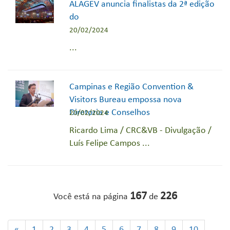
ALAGEV anuncia finalistas da 2ª edição
do
20/02/2024
...
Campinas e Região Convention &
Visitors Bureau empossa nova
Diretoria e Conselhos
20/02/2024
Ricardo Lima / CRC&VB - Divulgação /
Luís Felipe Campos ...
167
226
Você está na página
de
«
1
2
3
4
5
6
7
8
9
10