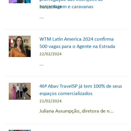
hospedagem e caravanas
23/02/2024
...
WTM Latin America 2024 confirma
500 vagas para o Agente na Estrada
22/02/2024
...
46ª Abav TravelSP já tem 100% de seus
espaços comercializados
21/02/2024
Juliana Assumpção, diretora de n...