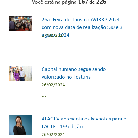
167
226
Você está na página
de
26a. Feira de Turismo AVIRRP 2024 -
com nova data de realização: 30 e 31
agosto 2024
27/02/2024
...
Capital humano segue sendo
valorizado no Festuris
26/02/2024
...
ALAGEV apresenta os keynotes para o
LACTE - 19ªedição
26/02/2024