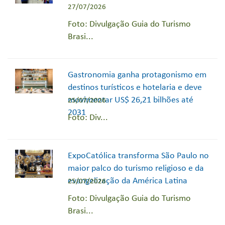
27/07/2026
Foto: Divulgação Guia do Turismo
Brasi...
Gastronomia ganha protagonismo em
destinos turísticos e hotelaria e deve
movimentar US$ 26,21 bilhões até
25/07/2026
2031
Foto: Div...
ExpoCatólica transforma São Paulo no
maior palco do turismo religioso e da
evangelização da América Latina
25/07/2026
Foto: Divulgação Guia do Turismo
Brasi...