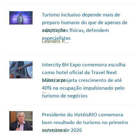
Turismo inclusivo depende mais de
preparo humano do que de apenas de
adaptações físicas, defendem
24/07/2026
especialistas
Leandro P...
Intercity BH Expo comemora escolha
como hotel oficial da Travel Next
Minas e projeta crescimento de até
24/07/2026
40% na ocupação impulsionado pelo
...
turismo de negócios
Presidente do HotéisRIO comemora
bom resultado do turismo no primeiro
semestre de 2026
23/07/2026