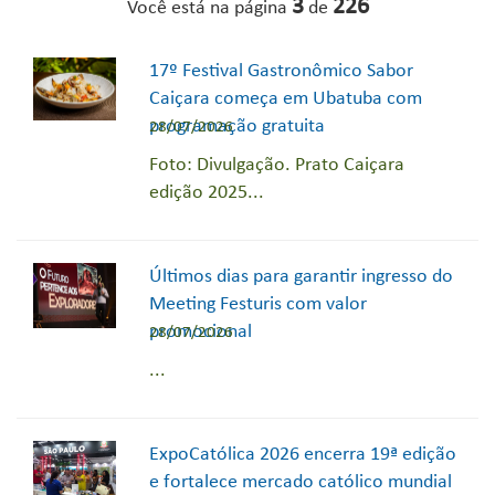
3
226
Você está na página
de
17º Festival Gastronômico Sabor
Caiçara começa em Ubatuba com
programação gratuita
28/07/2026
Foto: Divulgação. Prato Caiçara
edição 2025...
Últimos dias para garantir ingresso do
Meeting Festuris com valor
promocional
28/07/2026
...
ExpoCatólica 2026 encerra 19ª edição
e fortalece mercado católico mundial