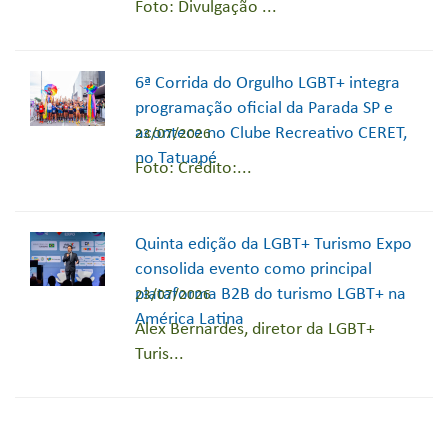
Foto: Divulgação ...
6ª Corrida do Orgulho LGBT+ integra
programação oficial da Parada SP e
acontece no Clube Recreativo CERET,
23/07/2026
no Tatuapé
Foto: Crédito:...
Quinta edição da LGBT+ Turismo Expo
consolida evento como principal
plataforma B2B do turismo LGBT+ na
23/07/2026
América Latina
Alex Bernardes, diretor da LGBT+
Turis...