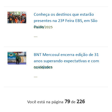
Conheça os destinos que estarão
presentes na 23ª Feira EBS, em São
Paulo
03/06/2025
...
BNT Mercosul encerra edição de 31
anos superando expectativas e com
novidades
02/06/2025
...
79
226
Você está na página
de