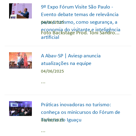
9º Expo Fórum Visite São Paulo -
Evento debate temas de relevância
para o turismo, como segurança, a
04/06/2025
economia do visitante e inteligência
Foto Backstage Prod. Toni Sandro...
artificial
A Abav-SP | Aviesp anuncia
atualizações na equipe
04/06/2025
...
Práticas inovadoras no turismo:
conheça os minicursos do Fórum de
Turismo do Iguaçu
03/06/2025
...