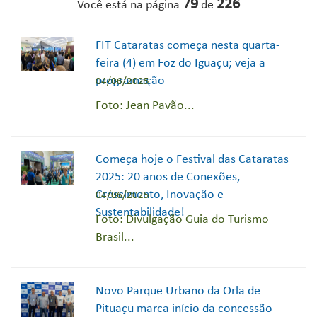
79
226
Você está na página
de
FIT Cataratas começa nesta quarta-
feira (4) em Foz do Iguaçu; veja a
programação
04/06/2025
Foto: Jean Pavão...
Começa hoje o Festival das Cataratas
2025: 20 anos de Conexões,
Crescimento, Inovação e
04/06/2025
Sustentabilidade!
Foto: Divulgação Guia do Turismo
Brasil...
Novo Parque Urbano da Orla de
Pituaçu marca início da concessão