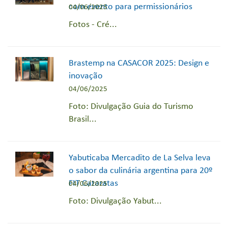
com evento para permissionários
04/06/2025
Fotos - Cré...
Brastemp na CASACOR 2025: Design e
inovação
04/06/2025
Foto: Divulgação Guia do Turismo
Brasil...
Yabuticaba Mercadito de La Selva leva
o sabor da culinária argentina para 20º
FIT Cataratas
04/06/2025
Foto: Divulgação Yabut...