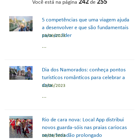
242
255
Você está na página
de
5 competências que uma viagem ajuda
a desenvolver e que são fundamentais
para um líder
13/06/2023
...
Dia dos Namorados: conheça pontos
turísticos românticos para celebrar a
data
12/06/2023
...
Rio de cara nova: Local App distribui
novos guarda-sóis nas praias cariocas
neste feriadão prolongado
10/06/2023