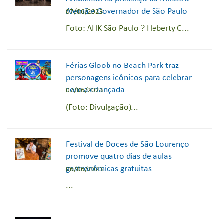
Alemã e Governador de São Paulo
07/06/2023
Foto: AHK São Paulo ? Heberty C...
Férias Gloob no Beach Park traz
personagens icônicos para celebrar
com a criançada
07/06/2023
(Foto: Divulgação)...
Festival de Doces de São Lourenço
promove quatro dias de aulas
gastronômicas gratuitas
06/06/2023
...