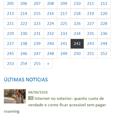
205
206
207
208
209
210
211
212
213
214
215
216
217
218
219
220
221
222
223
224
225
226
227
228
229
230
231
232
233
234
235
236
237
238
239
240
241
242
243
244
245
246
247
248
249
250
251
252
253
254
255
»
ÚLTIMAS NOTÍCIAS
08/08/2026
Internet no exterior: quanto custa de
verdade e como ficar acessível sem pagar
roaming