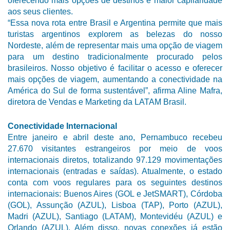
oferecendo mais opções de destinos e maior capilaridade
aos seus clientes.
“Essa nova rota entre Brasil e Argentina permite que mais
turistas argentinos explorem as belezas do nosso
Nordeste, além de representar mais uma opção de viagem
para um destino tradicionalmente procurado pelos
brasileiros. Nosso objetivo é facilitar o acesso e oferecer
mais opções de viagem, aumentando a conectividade na
América do Sul de forma sustentável”, afirma Aline Mafra,
diretora de Vendas e Marketing da LATAM Brasil.
Conectividade Internacional
Entre janeiro e abril deste ano, Pernambuco recebeu
27.670 visitantes estrangeiros por meio de voos
internacionais diretos, totalizando 97.129 movimentações
internacionais (entradas e saídas). Atualmente, o estado
conta com voos regulares para os seguintes destinos
internacionais: Buenos Aires (GOL e JetSMART), Córdoba
(GOL), Assunção (AZUL), Lisboa (TAP), Porto (AZUL),
Madri (AZUL), Santiago (LATAM), Montevidéu (AZUL) e
Orlando (AZUL). Além disso, novas conexões já estão